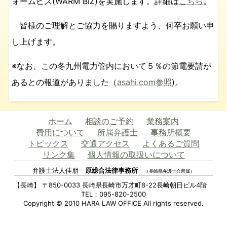
ォームビズ(WARM BIZ)を実施します。詳細は
こちら
。
皆様のご理解とご協力を賜りますよう、何卒お願い申
し上げます。
※なお、この冬九州電力管内において５％の節電要請が
あるとの報道がありました（
asahi.com参照
)。
ホーム
相談のご予約
業務案内
費用について
所属弁護士
事務所概要
トピックス
交通アクセス
よくあるご質問
リンク集
個人情報の取扱いについて
弁護士法人佳朋
原総合法律事務所
（長崎県弁護士会所属）
【長崎】 〒850-0033 長崎県長崎市万才町8-22長崎朝日ビル4階
TEL：095-820-2500
Copyright © 2010 HARA LAW OFFICE All rights reserved.