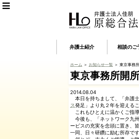
弁護士紹介
相談のご
ホーム
＞
お知らせ一覧
＞ 東京事務
東京事務所開
2014.08.04
本日を持ちまして、「弁護士
ス
発足」より丸２年を迎える
これもひとえに温かくご指導
今後も、「ネットワーク九州
ービスの充実を念頭に置き、
一同、日々研鑽に励む所存で