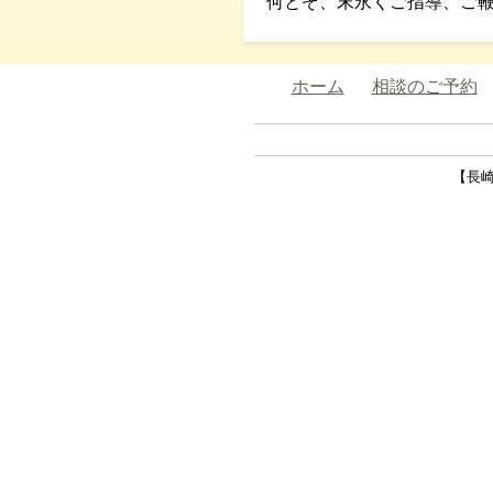
何とぞ、末永くご指導、ご鞭
ホーム
相談のご予約
【長崎