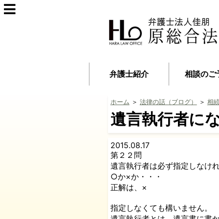
弁護士紹介
相談のご
ホーム
＞
法律の話（ブログ）
＞
相
遺言執行者に
2015.08.17
第２２問
遺言執行者は必ず指定しなけ
○か×か・・・
正解は、×
指定しなくても構いません。
遺言執行者とは、遺言書に書