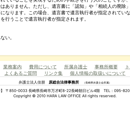
ではありません。ただし、遺言書に「認知」や「相続人の廃除
要になります。この場合、遺言書で遺言執行者が指定されてい
」を行うことで遺言執行者が指定されます。
れない。
業務案内
費用について
所属弁護士
事務所概要
ト
よくあるご質問
リンク集
個人情報の取扱いについて
弁護士法人佳朋
原総合法律事務所
（長崎県弁護士会所属）
】 〒850-0033 長崎県長崎市万才町8-22長崎朝日ビル4階 TEL：095-820-
Copyright © 2010 HARA LAW OFFICE All rights reserved.