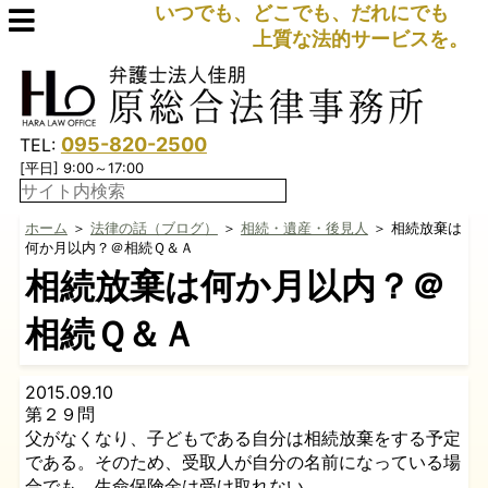
いつでも、どこでも、だれにでも
上質な法的サービスを。
095-820-2500
TEL:
[平日] 9:00～17:00
ホーム
＞
法律の話（ブログ）
＞
相続・遺産・後見人
＞ 相続放棄は
何か月以内？＠相続Ｑ＆Ａ
相続放棄は何か月以内？＠
相続Ｑ＆Ａ
2015.09.10
第２９問
父がなくなり、子どもである自分は相続放棄をする予定
である。そのため、受取人が自分の名前になっている場
合でも、生命保険金は受け取れない。