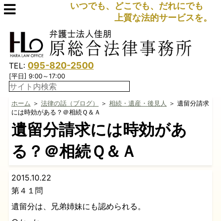
いつでも、どこでも、だれにでも
上質な法的サービスを。
095-820-2500
TEL:
[平日] 9:00～17:00
ホーム
＞
法律の話（ブログ）
＞
相続・遺産・後見人
＞ 遺留分請求
には時効がある？＠相続Ｑ＆Ａ
遺留分請求には時効があ
る？＠相続Ｑ＆Ａ
2015.10.22
第４１問
遺留分は、兄弟姉妹にも認められる。