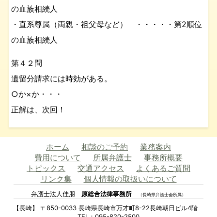
の血族相続人
・直系尊属（両親・祖父母など） ・・・・・第2順位
の血族相続人
第４２問
遺留分請求には時効がある。
○か×か・・・
正解は、次回！
ホーム
相談のご予約
業務案内
費用について
所属弁護士
事務所概要
トピックス
交通アクセス
よくあるご質問
リンク集
個人情報の取扱いについて
弁護士法人佳朋
原総合法律事務所
（長崎県弁護士会所属）
【長崎】 〒850-0033 長崎県長崎市万才町8-22長崎朝日ビル4階
TEL：095-820-2500