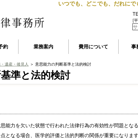
いつでも、どこでも、だれにで
T
[平
予約
業務案内
費用について
事
続・遺産・後見人
＞ 意思能力の判断基準と法的検討
断基準と法的検討
意思能力を欠いた状態で行われた法律行為の有効性が問題とな
争点となる場合、医学的評価と法的判断の関係が重要になりま