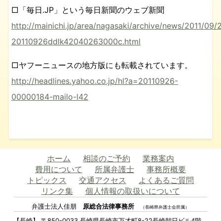
□「毎日.JP」という毎日新聞のウェブ新聞
http://mainichi.jp/area/nagasaki/archive/news/2011/09/
20110926ddlk42040263000c.html
□ヤフーニュースの地方版にも転載されています。
http://headlines.yahoo.co.jp/hl?a=20110926-
00000184-mailo-l42
ホーム
相談のご予約
業務案内
費用について
所属弁護士
事務所概要
トピックス
交通アクセス
よくあるご質問
リンク集
個人情報の取扱いについて
弁護士法人佳朋
原総合法律事務所
（長崎県弁護士会所属）
【長崎】 〒850-0033 長崎県長崎市万才町8-22長崎朝日ビル4階