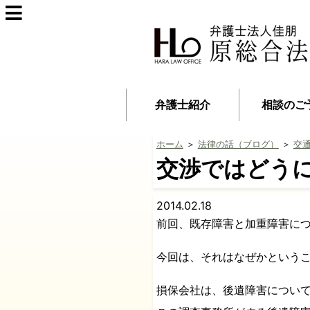
弁護士紹介
相談のご
ホーム
＞
法律の話（ブログ）
＞
交
交渉ではどう
2014.02.18
前回、既存障害と加重障害に
今回は、それはなぜかという
損保会社は、後遺障害につい