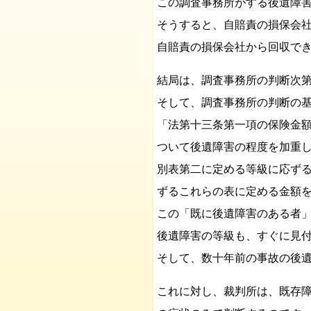
この調査事務所がする後遺障
そうすると、自賠責の損保会
自賠責の損保会社から回収で
結局は、調査事務所の判断次
そして、調査事務所の判断の基
「法第十三条第一項の保険金
ついて後遺障害の程度を加重
別表第二に定める等級に応ず
ずるこれらの表に定める金額
この「既に後遺障害のある者
後遺障害の等級も、すぐに見
そして、数十年前の事故の後
これに対し、裁判所は、既存