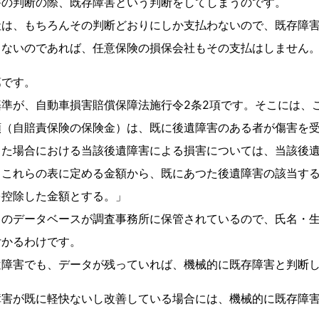
害の判断の際、既存障害という判断をしてしまうのです。
社は、もちろんその判断どおりにしか支払わないので、既存障
きないのであれば、任意保険の損保会社もその支払はしません
第です。
準が、自動車損害賠償保障法施行令2条2項です。そこには、
額（自賠責保険の保険金）は、既に後遺障害のある者が傷害を
した場合における当該後遺障害による損害については、当該後
るこれらの表に定める金額から、既にあつた後遺障害の該当す
を控除した金額とする。」
」のデータベースが調査事務所に保管されているので、氏名・
付かるわけです。
遺障害でも、データが残っていれば、機械的に既存障害と判断
障害が既に軽快ないし改善している場合には、機械的に既存障