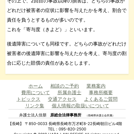
その上で、2回目の事故以降の損害は、どちらの事故が
どれだけ被害者の症状に影響を与えたかを考え、割合で
責任を負うとするものが多いのです。
これを「寄与度（きよど）」といいます。
後遺障害についても同様です。どちらの事故がどれだけ
被害者の後遺障害に影響を与えたかを考え、寄与度の割
合に応じた賠償の責任があるとします。
ホーム
相談のご予約
業務案内
費用について
所属弁護士
事務所概要
トピックス
交通アクセス
よくあるご質問
リンク集
個人情報の取扱いについて
弁護士法人佳朋
原総合法律事務所
（長崎県弁護士会所属）
【長崎】 〒850-0033 長崎県長崎市万才町8-22長崎朝日ビル4階
TEL：095-820-2500