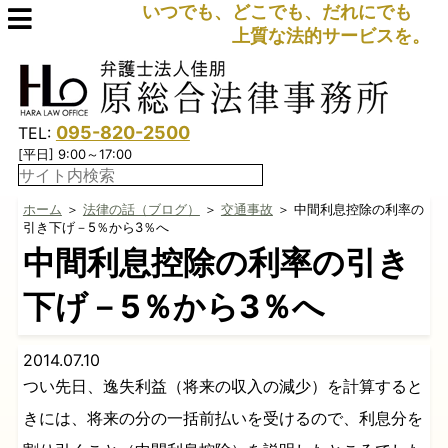
いつでも、どこでも、だれにでも
上質な法的サービスを。
095-820-2500
TEL:
[平日] 9:00～17:00
ホーム
＞
法律の話（ブログ）
＞
交通事故
＞ 中間利息控除の利率の
引き下げ－5％から3％へ
中間利息控除の利率の引き
下げ－5％から3％へ
2014.07.10
つい先日、逸失利益（将来の収入の減少）を計算すると
きには、将来の分の一括前払いを受けるので、利息分を