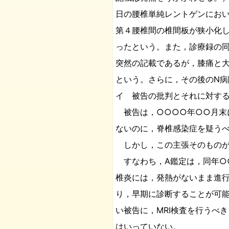
日の腰椎単純レントゲンにお
第４腰椎間の椎間板が狭小化
ったという。また，診療録の同
突然の記載であるが，膝痛と
という。さらに，その後のN
イ 被告の批判とそれに対す
被告は，○○○○年○○月末
ないのに，脊椎感染症を疑う
しかし，この主張そのものが
すなわち，A鑑定は，同年○
椎炎には，発熱がないまま進行
り，早期に診断することが可能
い被告に，MRI検査を行うべ
はいっていない。