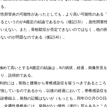
える。
性胆管炎の可能性があったとしても，より高い可能性のある「
るというのがA鑑定の結論であるから（後記(3)），急性閉塞
はいえない。また，骨粗鬆症が否定できないのではなく，他の
ないのが問題なのである（後記(4)）。
極めて高いとするA鑑定の結論は，Xの病状，経過，画像所見
おり，説得的である。
科的には，発熱と腰痛から脊椎感染症を疑うべきであるところ
増強しているのであるから，以後の経過において，脊椎感染症
の診療録上，発熱の記載はないが（もっとも，同年○○月○○日
，化膿性脊椎炎には，発熱がない慢性（潜行）型もあるところ