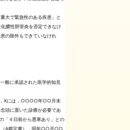
重大で緊急性のある疾患」と
性化膿性胆管炎を否定できなけ
疾患の除外もできていなけれ
を一般に承認された医学的知見
，Xには，○○○○年○○月末
を念頭に置いた診療が必要であ
の「４日前から悪寒あり」との
（A鑑定書），同年○○月○○