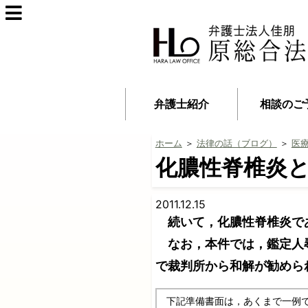
弁護士紹介
相談のご
ホーム
＞
法律の話（ブログ）
＞
医
化膿性脊椎炎
2011.12.15
続いて，化膿性脊椎炎で
なお，本件では，鑑定人尋
で裁判所から和解が勧めら
下記準備書面は，あくまで一例