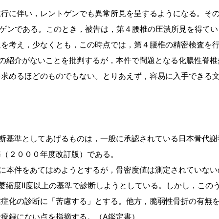
行に伴い，レントゲンでも異常所見を呈するようになる。その
ゲンである。このとき，被告は，第４腰椎の圧潰所見を得てい
過を考え，少なくとも，この時点では，第４腰椎の精密検査を
の紹介がないことを批判するが，本件で問題となる化膿性脊椎
を求めるほどのものでもない。とりあえず，容易に入手できる
断基準としてあげるものは，一般に承認されている日本骨代謝
準（２０００年度改訂版）である。
に本件をあてはめようとするが，骨密度値は測定されていない
萎縮度Ⅱ度以上の基準で診断しようとしている。しかし，この
鬆症化の診断に「苦慮する」とする。他方，脆弱性骨折の有無
療録にない点を指摘する。（A鑑定書）