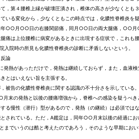
いて，第４腰椎上縁が破壊圧潰され，椎体の高さが少なくとも
している変化から，少なくともこの時点では，化膿性脊椎炎を
年○○月○○日の右膝関節痛，同月○○日の両大腿痛，○○月
大腿痛は上位腰椎に病変があるときに出現する症状で，これも
病院入院時の所見も化膿性脊椎炎の診断に矛盾しないという。
る反論
に発熱があっただけで，発熱は継続しておらず，また，血液検
べきとはいえない旨を主張する。
，被告の化膿性脊椎炎に関する認識の不十分さを示している
○月末の発熱と以後の腰痛増強から，脊椎への感染を疑うべき
する慢性（潜行）型があるので，発熱（の継続）は必須ではな
とされている。ただ，A鑑定は，同年○○月末以後の経過にお
きとまでいうのは酷と考えたのであろう，そのような早期にお