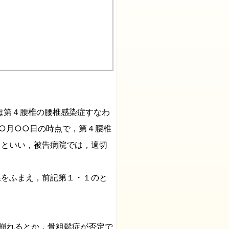
は第４腰椎の腰椎感染症すなわ
○月○○日の時点で，第４腰椎
るといい，被告病院では，適切
をふまえ，前記第１・１のと
崩れるとか，骨粗鬆症が否定で