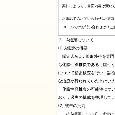
案件によって，書面内容は変わり
お電話でのお問い合わせは→東京
メールでのお問い合わせは→
こ
３ A鑑定について
(1) A鑑定の概要
鑑定人Aは，整形外科を専門
ち化膿性脊椎炎である可能性が
について精密検査を行い，診
な治療が行われていたとはい
化膿性脊椎炎の可能性につい
おり，過失の構成を整理して
(2) 被告の批判
このA鑑定について，被告は