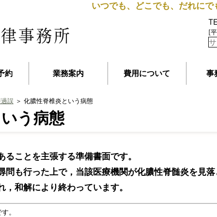
いつでも、どこでも、だれにで
T
[平
予約
業務案内
費用について
事
療過誤
＞ 化膿性脊椎炎という病態
という病態
あることを主張する準備書面です。
問も行った上で，当該医療機関が化膿性脊髄炎を見落
れ，和解により終わっています。
です。