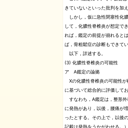
きていないといった批判を加
しかし，仮に急性閉塞性化膿
して，化膿性脊椎炎が想定でき
れば，鑑定の前提が崩れると
ば，骨粗鬆症の診断もできてい
以下，詳述する。
(3) 化膿性脊椎炎の可能性
ア A鑑定の論拠
Xの化膿性脊椎炎の可能性が
に基づいて総合的に評価して
すなわち，A鑑定は，整形外
に発熱があり，以後，腰痛が
ったとする。その上で，以後
記載は発熱をうかがわせる。）