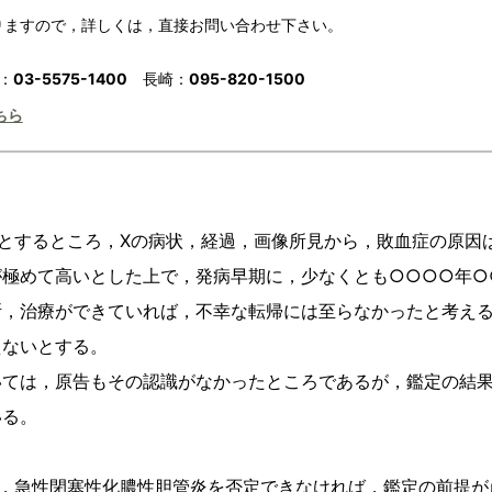
ますので，詳しくは，直接お問い合わせ下さい。
03-5575-1400
095-820-1500
：
長崎：
ちら
とするところ，Xの病状，経過，画像所見から，敗血症の原因
極めて高いとした上で，発病早期に，少なくとも○○○○年○
断，治療ができていれば，不幸な転帰には至らなかったと考え
えないとする。
ては，原告もその認識がなかったところであるが，鑑定の結果
いる。
，急性閉塞性化膿性胆管炎を否定できなければ，鑑定の前提が