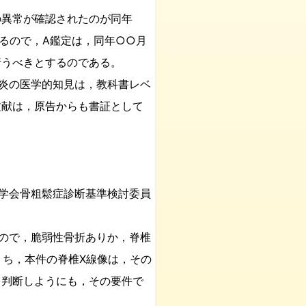
異常が確認されたのが同年
るので，A鑑定は，同年○○月
行うべきとするのである。
炎の医学的知見は，教科書レベ
文献は，原告からも書証として
学会骨粗鬆症診断基準検討委員
ので，脆弱性骨折ありか，脊椎
うち，本件の脊椎X線像は，その
を判断しようにも，その要件で