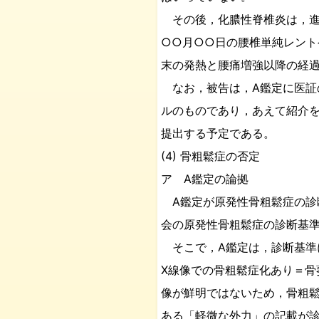
その後，化膿性脊椎炎は，進
○○月○○日の腰椎単純レント
末の発熱と腰痛増強以降の経
なお，被告は，A鑑定に医証
ルのものであり，あえて紹介
提出する予定である。
(4) 骨粗鬆症の否定
ア A鑑定の論拠
A鑑定が原発性骨粗鬆症の診
会の原発性骨粗鬆症の診断基
そこで，A鑑定は，診断基準
X線像での骨粗鬆症化あり＝骨
像が鮮明ではないため，骨粗
ある「軽微な外力」の記載が診