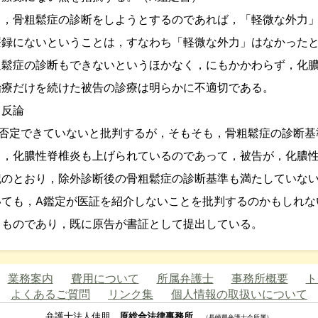
，骨粗鬆症の診断をしようとするのであれば，「軽微な外力」
療録にないということは，すなわち「軽微な外力」はなかった
鬆症の診断もできないというほかなく，にもかかわらず，化膿
治療だけを続けた被告の診療は明らかに不適切である。
る反論
否定できていないと批判するが，そもそも，骨粗鬆症の診断基
て，化膿性脊椎炎も上げられているのであって，被告が，化膿
記のとおり，除外診断後の骨粗鬆症の診断基準も満たしていな
ても，A鑑定が医証を紹介しないことを批判するのかもしれな
るものであり，既に原告が書証として提出している。
業務案内
費用について
所属弁護士
事務所概要
ト
よくあるご質問
リンク集
個人情報の取扱いについて
弁護士法人佳朋
原総合法律事務所
（長崎県弁護士会所属）