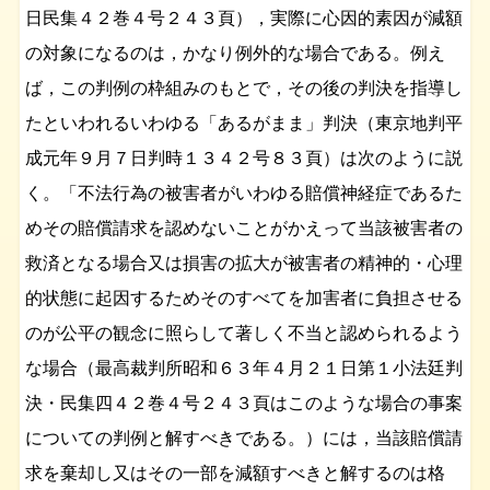
日民集４２巻４号２４３頁），実際に心因的素因が減額
の対象になるのは，かなり例外的な場合である。例え
ば，この判例の枠組みのもとで，その後の判決を指導し
たといわれるいわゆる「あるがまま」判決（東京地判平
成元年９月７日判時１３４２号８３頁）は次のように説
く。「不法行為の被害者がいわゆる賠償神経症であるた
めその賠償請求を認めないことがかえって当該被害者の
救済となる場合又は損害の拡大が被害者の精神的・心理
的状態に起因するためそのすべてを加害者に負担させる
のが公平の観念に照らして著しく不当と認められるよう
な場合（最高裁判所昭和６３年４月２１日第１小法廷判
決・民集四４２巻４号２４３頁はこのような場合の事案
についての判例と解すべきである。）には，当該賠償請
求を棄却し又はその一部を減額すべきと解するのは格