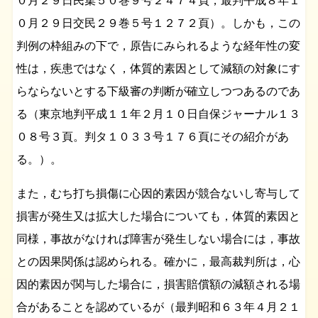
０月２９日民集５０巻９号２４７４頁，最判平成８年１
０月２９日交民２９巻５号１２７２頁）。しかも，この
判例の枠組みの下で，原告にみられるような経年性の変
性は，疾患ではなく，体質的素因として減額の対象にす
らならないとする下級審の判断が確立しつつあるのであ
る（東京地判平成１１年２月１０日自保ジャーナル１３
０８号３頁。判タ１０３３号１７６頁にその紹介があ
る。）。
また，むち打ち損傷に心因的素因が競合ないし寄与して
損害が発生又は拡大した場合についても，体質的素因と
同様，事故がなければ障害が発生しない場合には，事故
との因果関係は認められる。確かに，最高裁判所は，心
因的素因が関与した場合に，損害賠償額の減額される場
合があることを認めているが（最判昭和６３年４月２１