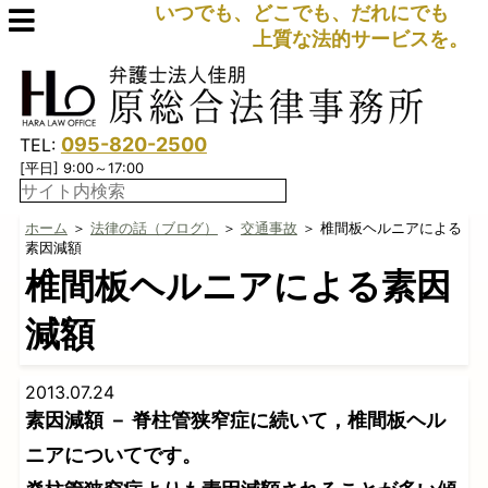
いつでも、どこでも、だれにでも
上質な法的サービスを。
095-820-2500
TEL:
[平日] 9:00～17:00
ホーム
＞
法律の話（ブログ）
＞
交通事故
＞ 椎間板ヘルニアによる
素因減額
椎間板ヘルニアによる素因
減額
2013.07.24
素因減額 － 脊柱管狭窄症に続いて，椎間板ヘル
ニアについてです。