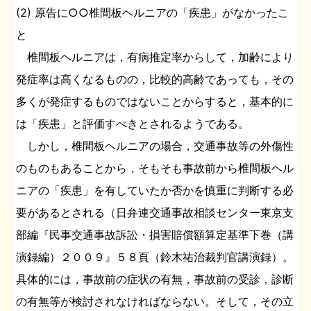
(2) 原告に○○椎間板ヘルニアの「疾患」がなかったこ
と
椎間板ヘルニアは，有病推定率からして，加齢により
発症率は高くなるものの，比較的高齢であっても，その
多くが発症するものではないことからすると，基本的に
は「疾患」と評価すべきとされるようである。
しかし，椎間板ヘルニアの場合，交通事故等の外傷性
のものもあることから，そもそも事故前から椎間板ヘル
ニアの「疾患」を有していたか否かを慎重に判断する必
要があるとされる（日弁連交通事故相談センター東京支
部編『民事交通事故訴訟・損害賠償額算定基準下巻（講
演録編）２００９』５８頁（鈴木祐治裁判官講演録）。
具体的には，事故前の症状の有無，事故前の受診，診断
の有無等が検討されなければならない。そして，その立