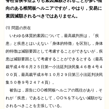
脊柱管狭窄症よりも素因減額されることが多い傾
向のある椎間板ヘルニアですが，やはり，安易に
素因減額されるべきではありません。
(1) 問題の所在
いわゆる体質的素因について，最高裁判所は，「疾
患」と疾患とはいえない「身体的特徴」を区別し，身体
的特徴は減額要因として考慮することができないが，疾
患は減額要因として考慮することができるとする（最高
裁平成４年６月２５日第一小法廷判決民集４６巻４号４
００頁，最高裁平成８年１０月２９日第三小法廷判決民
集５０巻９号２４７４頁）。
被告は，原告に○○椎間板ヘルニアの既往があり，そ
れが「疾患」であるとして，○○％を下らない減額がな
されるべきことを主張している。