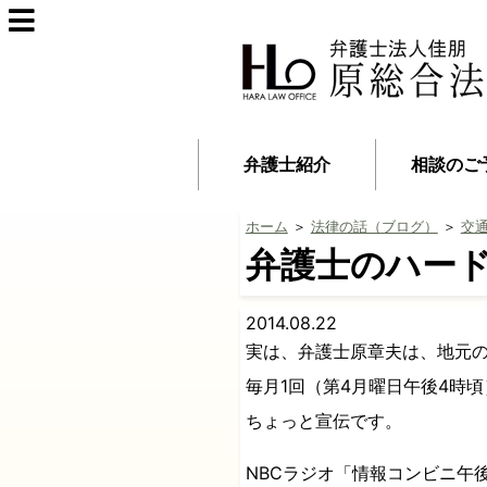
弁護士紹介
相談のご
ホーム
＞
法律の話（ブログ）
＞
交
弁護士のハー
2014.08.22
実は、弁護士原章夫は、地元
毎月1回（第4月曜日午後4時
ちょっと宣伝です。
NBCラジオ「情報コンビニ午後ゴ