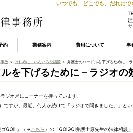
いつでも、どこでも、だれにで
T
[平
予約
業務案内
費用について
事
通事故
＞
はじめに－いろいろな話題
＞ 弁護士のハードルを下げるために－ラ
ドルを下げるために－ラジオの
のラジオ局にコーナーを持っています。
頃）ですが、最近、何人か続けて「ラジオで聞きました。」と
GO!!!」（→
こちら
）の「GO!GO!弁護士原先生の法律相談