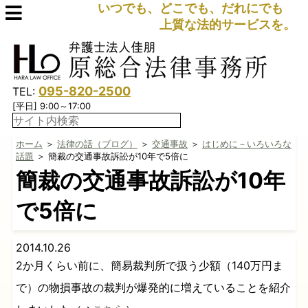
いつでも、どこでも、だれにでも
上質な法的サービスを。
095-820-2500
TEL:
[平日] 9:00～17:00
ホーム
＞
法律の話（ブログ）
＞
交通事故
＞
はじめに－いろいろな
話題
＞ 簡裁の交通事故訴訟が10年で5倍に
簡裁の交通事故訴訟が10年
で5倍に
2014.10.26
2か月くらい前に、簡易裁判所で扱う少額（140万円ま
で）の物損事故の裁判が爆発的に増えていることを紹介