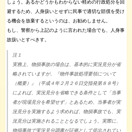
しょう。あるかどうかもわからない軽めの行政処分を回
避するため、人身扱いとせずに民事で適切な賠償を受け
る機会を放棄するというのは、お勧めしません。
もし、警察から上記のように言われた場合でも、人身事
故扱いとすべきす。
注１
実務上、物損事故の場合は、基本的に実況見分が省
略されていますが、『物件事故処理要領について
（概要）』（平成４年２月２６日交指発第８８号）
によれば、実況見分を省略できる条件として「当事
者が現場見分を希望せず」とあるため、当事者が実
況見分を実施するよう求めれば、物損事故でも、実
況見分は実施されることとなるでしょう。実際に、
物損事故で実況見分調書が証拠として提出されてい