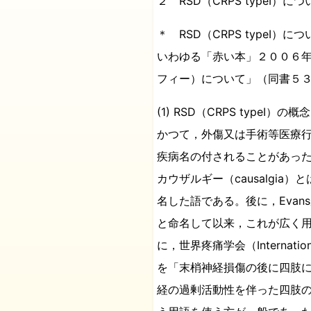
２ RSD（CRPS typeⅠ）につ
＊ RSD（CRPS type
いわゆる「赤い本」２００６年
フィー）について」（同書５
(1) RSD（CRPS typeⅠ）の概念
かつて，外傷又は手術等医療行
疾病名の付されることがあっ
カウザルギー（causalgia
名した語である。後に，Evansが，
と命名して以来，これが広く
に，世界疼痛学会（Internation
を「末梢神経損傷の後に四肢
経の過剰活動性を伴った四肢の