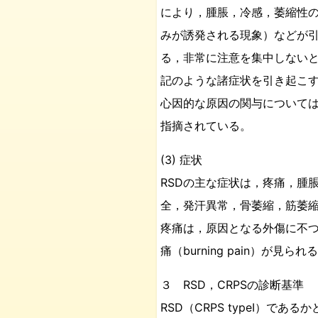
により，腫脹，冷感，萎縮性の変
みが誘発される現象）などが引き
る，非常に注意を集中しない
記のような諸症状を引き起こ
心因的な原因の関与については
指摘されている。
(3) 症状
RSDの主な症状は，疼痛，腫
全，発汗異常，骨萎縮，筋萎
疼痛は，原因となる外傷に不つり
痛（burning pain）が見られ
３ RSD，CRPSの診断基準
RSD（CRPS typeⅠ）