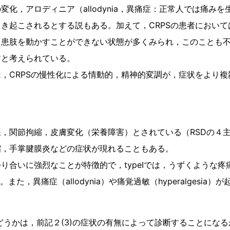
化，アロディニア（allodynia，異痛症：正常人では痛み
起こされるとする説もある。加えて，CRPSの患者においては，mo
と患肢を動かすことができない状態が多くみられ，このことも
すと考えられている。
，CRPSの慢性化による情動的，精神的変調が，症状をより
脹，関節拘縮，皮膚変化（栄養障害）とされている（RSDの４
縮，手掌腱膜炎などの症状が現れることもある。
合いに強烈なことが特徴的で，typeⅠでは，うずくような疼痛
る。また，異痛症（allodynia）や痛覚過敏（hyperalgesia）
であるかどうかは，前記２(3)の症状の有無によって診断することに