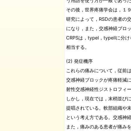
う用語を使う方が一般であっ
その後，世界疼痛学会は，１９９４年
研究によって，RSDの患者の
になり，また，交感神経ブロ
CRPSは，typeⅠ，type
相当する。
(2) 発症機序
これらの痛みについて，従前
交感神経ブロックが疼痛軽減
射性交感神経性ジストロフィ
しかし，現在では，末梢並びに
提唱されている。軟部組織や
という考え方である。交感神
また，痛みのある患者が痛み