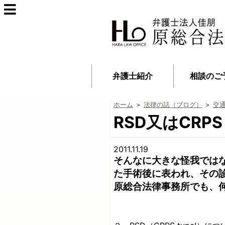
弁護士紹介
相談のご
ホーム
＞
法律の話（ブログ）
＞
交
RSD又はCRPS t
2011.11.19
そんなに大きな怪我では
た手術後に表われ、その
原総合法律事務所でも、