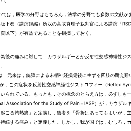
いて
Ⅰ）については，医学の分野はもちろん，法学の分野でも多数の文献
版下巻（講演録編）所収の高取真理子裁判官による講演「RS
３頁以下）が有益であることを指摘しておく。
為後の痛みに対して，カウザルギーとか反射性交感神経性ジス
た。
）とは，元来は，銃弾による末梢神経損傷後に生ずる四肢の耐え難い痛
この症状を反射性交感神経性ジストロフィー（Reflex Sympathe
用いられている。もっとも，その概念のとらえ方は，必ずしも
al Association for the Study of Pain＝IASP）が
に起こる灼熱痛」と定義し，後者を「骨折はあってもよいが，
持続する痛み」と定義した。しかし，我が国では，むしろ，カ