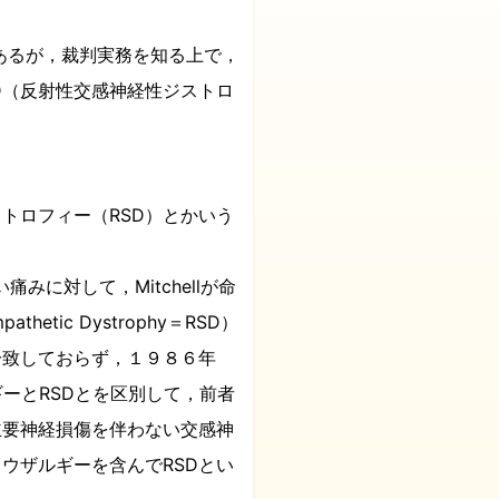
があるが，裁判実務を知る上で，
D（反射性交感神経性ジストロ
トロフィー（RSD）とかいう
みに対して，Mitchellが命
tic Dystrophy＝RSD）
一致しておらず，１９８６年
，カウザルギーとRSDとを区別して，前者
主要神経損傷を伴わない交感神
ウザルギーを含んでRSDとい