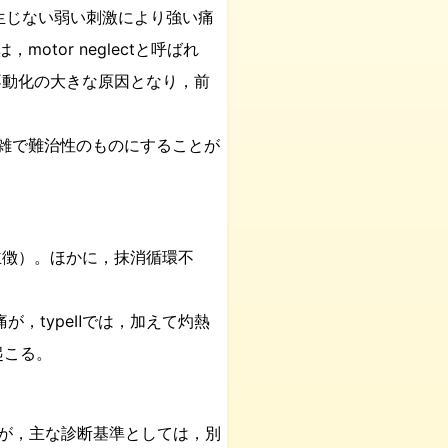
を生じない弱い刺激により強い痛
tor neglectと呼ばれ
不動化の大きな原因となり，前
複雑で難治性のものにすることが
主徴）。ほかに，抹消循環不
が，typeⅡでは，加えて灼熱
が起こる。
なるが，主な診断基準としては，別