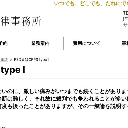
いつでも、どこでも、だれにで
T
[平
予約
業務案内
費用について
事
通事故
＞ RSD又はCRPS type I
ype I
ないのに、激しい痛みがいつまでも続くことがありま
診断は難しく、それ故に裁判でも争われることが多い
何度も扱ったことがありますが、その一般論を説明す