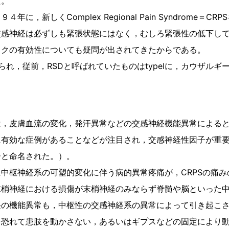
た。
に，新しくComplex Regional Pain Syndrome＝
交感神経は必ずしも緊張状態にはなく，むしろ緊張性の低下し
ックの有効性についても疑問が出されてきたからである。
Ⅱに分けられ，従前，RSDと呼ばれていたものはtypeⅠに，カウザルギ
は，皮膚血流の変化，発汗異常などの交感神経機能異常による
に有効な症例があることなどが注目され，交感神経性因子が重
ーと命名された。）。
中枢神経系の可塑的変化に伴う病的異常疼痛が，CRPSの痛
末梢神経における損傷が末梢神経のみならず脊髄や脳といった
経の機能異常も，中枢性の交感神経系の異常によって引き起こ
を恐れて患肢を動かさない，あるいはギプスなどの固定により