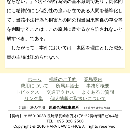
ならない。』のが不法行為法の基本原則であり，肉体的
にも精神的にも個別性の強い存在である人間を基準化し
て，当該不法行為と損害との間の相当因果関係の存否等
を判断することは，この原則に反するから許されないと
解すべき」である。
したがって，本件においては，素因を理由とした減免
責の主張は認められない。
ホーム
相談のご予約
業務案内
費用について
所属弁護士
事務所概要
トピックス
交通アクセス
よくあるご質問
リンク集
個人情報の取扱いについて
弁護士法人佳朋
原総合法律事務所
（長崎県弁護士会所属）
【長崎】 〒850-0033 長崎県長崎市万才町8-22長崎朝日ビル4階
TEL：095-820-2500
Copyright © 2010 HARA LAW OFFICE All rights reserved.