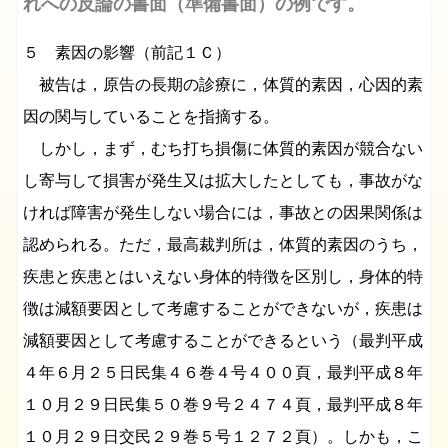
れへの反論の書面（準備書面）の例です。
５ 素因の影響（前記１Ｃ）
被告は，原告の長期の診療に，体質的素因，心因的素
因の関与していることを指摘する。
しかし，まず，むち打ち損傷に体質的素因が競合ない
し寄与して損害が発生又は拡大したとしても，事故がな
ければ障害が発生しない場合には，事故との因果関係は
認められる。ただ，最高裁判所は，体質的素因のうち，
疾患と疾患とはいえない身体的特徴を区別し，身体的特
徴は減額要因として考慮することができないが，疾患は
減額要因として考慮することができるという（最判平成
４年６月２５日民集４６巻４号４００頁，最判平成８年
１０月２９日民集５０巻９号２４７４頁，最判平成８年
１０月２９日交民２９巻５号１２７２頁）。しかも，こ