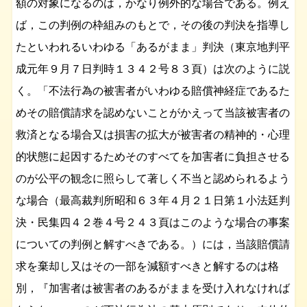
額の対象になるのは，かなり例外的な場合である。例え
ば，この判例の枠組みのもとで，その後の判決を指導し
たといわれるいわゆる「あるがまま」判決（東京地判平
成元年９月７日判時１３４２号８３頁）は次のように説
く。「不法行為の被害者がいわゆる賠償神経症であるた
めその賠償請求を認めないことがかえって当該被害者の
救済となる場合又は損害の拡大が被害者の精神的・心理
的状態に起因するためそのすべてを加害者に負担させる
のが公平の観念に照らして著しく不当と認められるよう
な場合（最高裁判所昭和６３年４月２１日第１小法廷判
決・民集四４２巻４号２４３頁はこのような場合の事案
についての判例と解すべきである。）には，当該賠償請
求を棄却し又はその一部を減額すべきと解するのは格
別，『加害者は被害者のあるがままを受け入れなければ