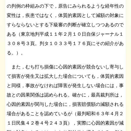
の判例の枠組みの下で，原告にみられるような経年性の
変性は，疾患ではなく，体質的素因として減額の対象に
すらならないとする下級審の判断が確立しつつあるので
ある（東京地判平成１１年２月１０日自保ジャーナル１
３０８号３頁。判タ１０３３号１７６頁にその紹介があ
る。）。
また，むち打ち損傷に心因的素因が競合ないし寄与し
て損害が発生又は拡大した場合についても，体質的素因
と同様，事故がなければ障害が発生しない場合には，事
故との因果関係は認められる。確かに，最高裁判所は，
心因的素因が関与した場合に，損害賠償額の減額される
場合があることを認めているが（最判昭和６３年４月２
１日民集４２巻４号２４３頁），実際に心因的素因が減