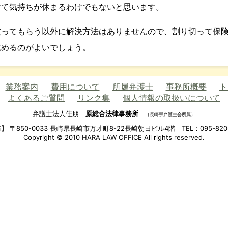
けて気持ちが休まるわけでもないと思います。
償ってもらう以外に解決方法はありませんので、割り切って保
進めるのがよいでしょう。
業務案内
費用について
所属弁護士
事務所概要
ト
よくあるご質問
リンク集
個人情報の取扱いについて
弁護士法人佳朋
原総合法律事務所
（長崎県弁護士会所属）
】 〒850-0033 長崎県長崎市万才町8-22長崎朝日ビル4階 TEL：095-820-
Copyright © 2010 HARA LAW OFFICE All rights reserved.