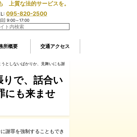
も 上質な法的サービスを。
095-820-2500
EL:
日] 9:00～17:00
務所概要
交通アクセス
ようとしないばかりか、見舞いにも謝
張りで、話合い
罪にも来ませ
者に謝罪を強制することもでき