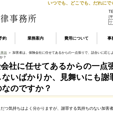
いつでも、どこでも、だれにで
T
[平
予約
業務案内
費用について
事
通事故
＞ 加害者は、保険会社に任せてあるからの一点張りで、話合いに応じ
か？
険会社に任せてあるからの一点
しないばかりか、見舞いにも謝
のなのですか？
らだつ気持ちはよく分かりますが、謝罪する気持ちのない加害