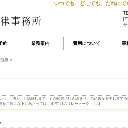
いつでも、どこでも、だれにで
T
[平
予約
業務案内
費用について
事
重債務
＞
以下、「法人」と総称します。）が経営に行き詰まり、自己破産を申し立てる
稿をご覧になるにあたっては、本年1月のリレートーク【 […]
？