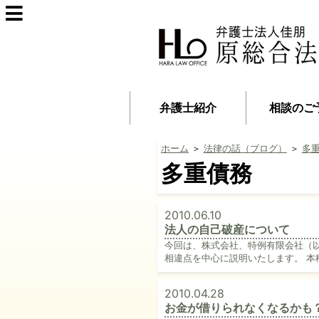
弁護士紹介
相談のご
ホーム
＞
法律の話（ブログ）
＞
多
多重債務
2010.06.10
法人の自己破産について
今回は、株式会社、特例有限会社（
相違点を中心に説明いたします。 本
2010.04.28
お金が借りられなくなるかも