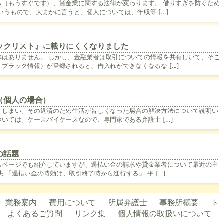
ら（もうすぐです）、貸金業に関する法律が変わります。 借りすぎを防ぐた
いうもので、大まかに言うと、個人については、年収等 […]
ックリスト』に載りにくくなりました
体はありません。 しかし、金融業者は取引についての情報を共有しいて、そ
ブラック情報）が登録されると、借入れができなくなるな […]
（個人の場合）
てしまい、その返済のため生活が苦しくなった場合の解決方法について説明い
いては、ケースバイケースなので、専門家である弁護士 […]
の話題
ムページでも紹介していますが、過払い金の請求や貸金業者について最近の主
 「過払い金の時効は、取引終了時から進行する」 平 […]
業務案内
費用について
所属弁護士
事務所概要
ト
よくあるご質問
リンク集
個人情報の取扱いについて