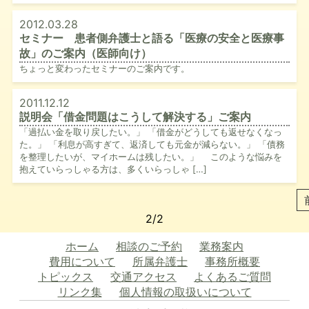
2012.03.28
セミナー 患者側弁護士と語る「医療の安全と医療事
故」のご案内（医師向け）
ちょっと変わったセミナーのご案内です。
2011.12.12
説明会「借金問題はこうして解決する」ご案内
「過払い金を取り戻したい。」 「借金がどうしても返せなくなっ
た。」 「利息が高すぎて、返済しても元金が減らない。」 「債務
を整理したいが、マイホームは残したい。」 このような悩みを
抱えていらっしゃる方は、多くいらっしゃ […]
2/2
ホーム
相談のご予約
業務案内
費用について
所属弁護士
事務所概要
トピックス
交通アクセス
よくあるご質問
リンク集
個人情報の取扱いについて