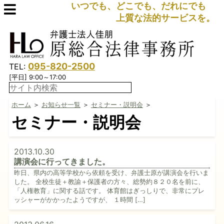
いつでも、どこでも、だれにでも
上質な法的サービスを。
095-820-2500
TEL:
[平日] 9:00～17:00
ホーム
＞
お知らせ一覧
＞
セミナー・説明会
＞
セミナー・説明会
2013.10.30
講演会に行ってきました。
昨日、県内の高等学校から依頼を受け、弁護士原が講演会を行いま
した。 全校生徒＋教諭＋保護者の方々、総勢約８２０名を前に、
「人権教育」に関する話です。 体育館はぎっしりで、非常にプレ
ッシャーがかかったようですが、 １時間 […]