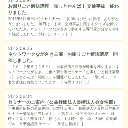
2013.06.16
お困りごと解決講座「知っとかんば！ 交通事故」終わ
りました
2013年6月15日(土)のセミナーにご参加いただいた皆様、ありがと
うございました。 当日は、まず、交通事故に関するクイズを解い
ていただき、ネットワークながさきに参加する専門家が分かりやす
く解説しました。 試しに、チャレ […]
2012.08.25
ネットワークながさき主催 お困りごと解決講座 開
催しました。
２０１２年８月２５日に、当事務所所長原が幹事を務めます「ネ
ットワークながさき」主催の新企画セミナー「お困りごと解決講座
～知っとかんば！相続～」を開催いたしました。 暑い中、３６
名の皆様にお集まりいただき、１時間３０分 […]
2012.06.04
セミナーのご案内（公益社団法人長崎法人会女性部）
当事務所所長の原章夫が、公益社団法人 長崎法人会女性部主催の
セミナー講師を担当します。 ＜第２回 公開文化セミナー＞ 日
時：２０１２年６月２１日（木）１４時～ 会 場：大同生命長崎
ビル ５階会議室 テーマ：「身近な相続 […]