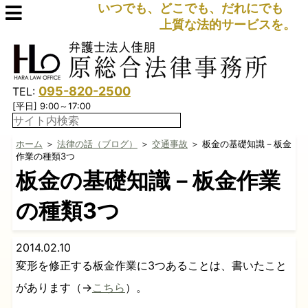
いつでも、どこでも、だれにでも
上質な法的サービスを。
095-820-2500
TEL:
[平日] 9:00～17:00
ホーム
＞
法律の話（ブログ）
＞
交通事故
＞ 板金の基礎知識－板金
作業の種類3つ
板金の基礎知識－板金作業
の種類3つ
2014.02.10
変形を修正する板金作業に3つあることは、書いたこと
があります（→
こちら
）。