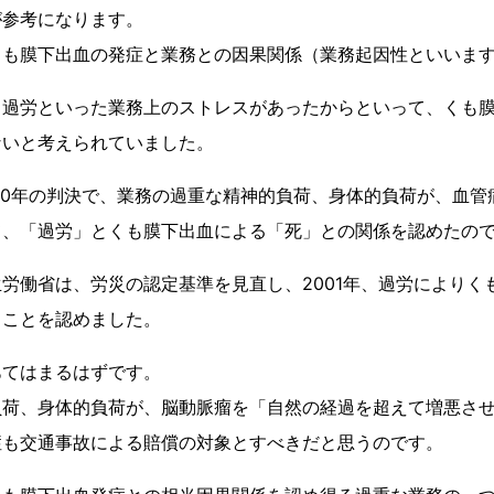
が参考になります。
くも膜下出血の発症と業務との因果関係（業務起因性といいま
、過労といった業務上のストレスがあったからといって、くも
ないと考えられていました。
00年の判決で、業務の過重な精神的負荷、身体的負荷が、血管
て、「過労」とくも膜下出血による「死」との関係を認めたの
労働省は、労災の認定基準を見直し、2001年、過労によりく
ることを認めました。
あてはまるはずです。
負荷、身体的負荷が、脳動脈瘤を「自然の経過を超えて増悪さ
症も交通事故による賠償の対象とすべきだと思うのです。