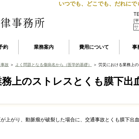
いつでも、どこでも、だれにで
T
[平
予約
業務案内
費用について
事
通事故
＞
よく問題となる傷病名から（医学的基礎）
＞ 労災における業務上
業務上のストレスとくも膜下出
圧が上がり、動脈瘤が破裂した場合に、交通事故とくも膜下出