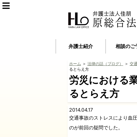
弁護士紹介
相談のご
ホーム
＞
法律の話（ブログ）
＞
交
るとらえ方
労災における
るとらえ方
2014.04.17
交通事故のストレスにより血
のが前回の疑問でした。