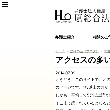
弁護士紹介
相談のご
ホーム
＞
法律の話（ブログ）
＞
交
アクセスの多
2014.07.09
ときどき、このサイトで、ど
のページです。1/3以上の方
しかも、平均して5分以上読ま
そこまで読まれているとなる