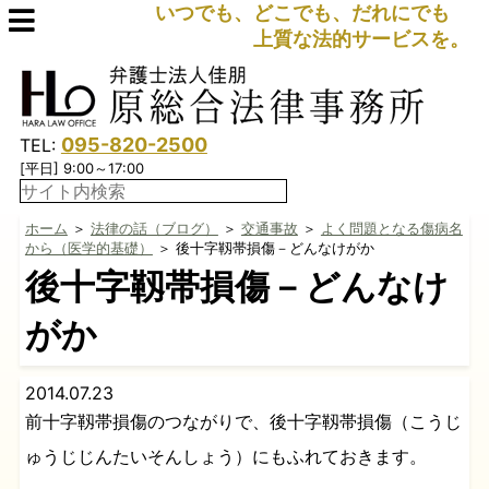
いつでも、どこでも、だれにでも
上質な法的サービスを。
095-820-2500
TEL:
[平日] 9:00～17:00
ホーム
＞
法律の話（ブログ）
＞
交通事故
＞
よく問題となる傷病名
から（医学的基礎）
＞ 後十字靱帯損傷－どんなけがか
後十字靱帯損傷－どんなけ
がか
2014.07.23
前十字靱帯損傷のつながりで、後十字靱帯損傷（こうじ
ゅうじじんたいそんしょう）にもふれておきます。