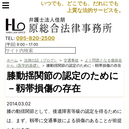
いつでも、どこでも、だれにでも
上質な法的サービスを。
095-820-2500
TEL:
[平日] 9:00～17:00
ホーム
＞
法律の話（ブログ）
＞
交通事故
＞
よく問題となる傷病名
から（医学的基礎）
＞ 膝動揺関節の認定のために－靱帯損傷の存在
膝動揺関節の認定のために
－靱帯損傷の存在
2014.03.02
膝の動揺関節として、後遺障害等級の認定を得るために
は、まず、靱帯に交通事故による損傷のあることが前提